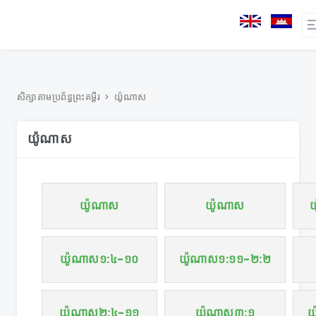
សិក្សាតាមប្រព័ន្ធព្រះគម្ពីរ
យ៉ូណាស
យ៉ូណាស
យ៉ូណាស
យ៉ូណាស
យ៉ូណាស១:៤-១០
យ៉ូណាស១:១១-២:២
យ៉ូណាស២:៤-១១
យ៉ូណាស៣:១
យ