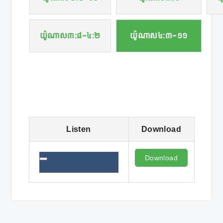
យ៉ូណាស៣:៨-៤:២
យ៉ូណាស៤:៣-១១
Listen
Download
Download