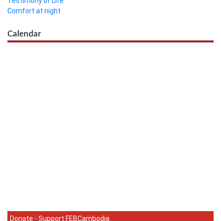
Testimony of Life
Comfort at night
Calendar
Donate - Support FEBCambodia