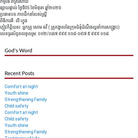
កម្មវិធីៈរាត្រីរសាយ
ផ្សាយផ្ទាល់ ថ្ងៃទី05 ខែមិថុនា ឆ្នាំ២០២៦
ប្រធានបទៈភាពដឹកនាំរបស់ស្រ្ដី
ពិធីការនីៈ លី ហ្វុង
ភ្ញៀវកិត្តិយសៈ អ្នកគ្រូ សោម ឆវី ( គ្រូគង្វាលនៃក្រុមជំនុំដំណឹងល្អនាំការសង្គ្រោះ)
លេខទូរស័ព្ទខលចូលរួម: ០១២/០៨៧ ៩៩៩ ០១៨-០៩៧ ៥ ៩៩៩ ០១៨
God's Word
Recent Posts
Comfort at night
Youth shine
Strengthening Family
Child safety
Comfort at night
Child safety
Youth shine
Strengthening Family