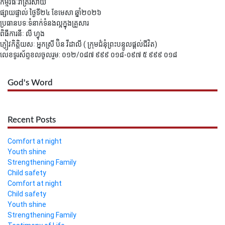
កម្មវិធីៈរាត្រីរសាយ
ផ្សាយផ្ទាល់ ថ្ងៃទី២៤ ខែមេសា ឆ្នាំ២០២៦
ប្រធានបទៈទំនាក់ទំនងល្អក្នុងគ្រួសារ
ពិធីការនីៈ លី ហ្វុង
ភ្ញៀវកិត្តិយសៈ អ្នកស្រី ប៊ិន វីដាលី ( ក្រុមជំនុំព្រះបន្ទូលផ្ដល់ជីវិត)
លេខទូរស័ព្ទខលចូលរួម: ០១២/០៨៧ ៩៩៩ ០១៨-០៩៧ ៥ ៩៩៩ ០១៨
God's Word
Recent Posts
Comfort at night
Youth shine
Strengthening Family
Child safety
Comfort at night
Child safety
Youth shine
Strengthening Family