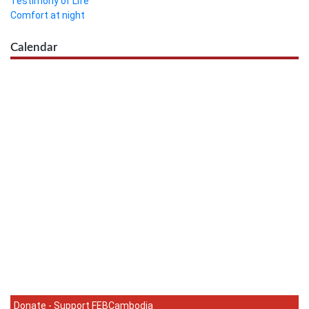
Testimony of Life
Comfort at night
Calendar
Donate - Support FEBCambodia