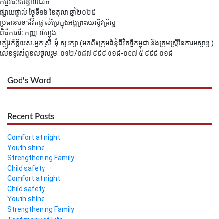
កម្មវិធីៈទីបន្ទាល់ជីវិត
ផ្សាយផ្ទាល់ ថ្ងៃទី១៦ ខែតុលា ឆ្នាំ២០២៥
ប្រធានបទៈជីវិតផ្លាស់ប្រែក្នុងអង្គព្រះយេស៊ូវគ្រីស្ទ
ពិធីការនីៈ កញ្ញា លីហ្វុង
ភ្ញៀវកិត្តិយសៈអ្នកស្រី ​​​​​​មុំ សូ រក្សា (មកពី៖ក្រុមជំនុំជីវិតថ្មីកម្ពុជា និងក្រុមស្រ្ដីនៃការអស្ចារ្យ )
លេខទូរស័ព្ទខលចូលរួម: ០១២/០៨៧ ៩៩៩ ០១៨-០៩៧ ៥ ៩៩៩ ០១៨
God's Word
Recent Posts
Comfort at night
Youth shine
Strengthening Family
Child safety
Comfort at night
Child safety
Youth shine
Strengthening Family