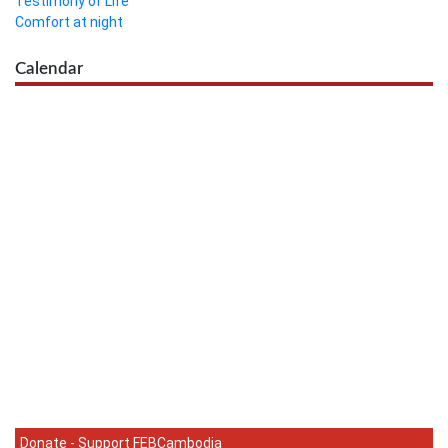
Testimony of Life
Comfort at night
Calendar
Donate - Support FEBCambodia