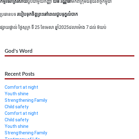
កម្មវិធីរាត្រីរសាយ
ជួបជាមួយកញ្ញា
យន់ វណ្ណធា
មកពីក្រុមជំនុំជីវិតថ្មីកម្ពុជា
ប្រធានបទ
របៀបទុកចិត្តព្រះនៅពេលជួបទុក្ខលំបាក
ផ្សាយផ្ទាល់ ថ្ងៃសុក្រ ទី 25 ខែមេសា ឆ្នាំ2025
វេលាម៉ោង 7 ដល់ 8យប់
God's Word
Recent Posts
Comfort at night
Youth shine
Strengthening Family
Child safety
Comfort at night
Child safety
Youth shine
Strengthening Family