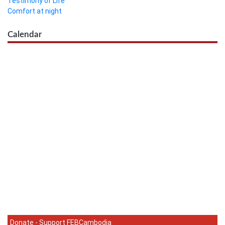
Testimony of Life
Comfort at night
Calendar
Donate - Support FEBCambodia