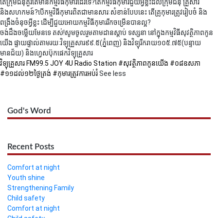
តើក្រុមជំនុំគួរតែមានកម្មវិធីកុមារដែរទេ?តើកម្មវិធីកុមារជួយអ្វីខ្លះដល់ក្រុមជំនុំ គ្រួសារ
និងសហកមន៍?បើកម្មវិធីកុមារពិតជាមានសារៈសំខាន់បែបនេះ តើគ្រូកុមារត្រូវរៀបចំ និង
ពង្រឹងចំនុចអ្វីខ្លះ ដើម្បីជួយអោយកម្មវិធីកុមាររីកចម្រើនបានល្អ?
ចង់ដឹងចម្លើយមែនទេ តស់!សូមចូលរួមតាមដានស្តាប់ ទស្សនា នៅក្នុងកម្មវិធីសុវត្ថិភាពកូន
យើង ផ្ទាយផ្ទាល់តាមរយៈវិទ្យុគ្រួសារ៩៩.៥(ភ្នំពេញ) និងវិទ្យុរីករាយ១០៥.៧៥(បន្ទាយ
មានជ័យ) និងហេ្វសប៊ុកផេកវិទ្យុគ្រួសារ
វិទ្យុគ្រួសារ FM99.5
JOY 4U Radio Station
#សុវត្ថិភាពកូនយើង
#០៨ឧសភា
#១១ដល់១២ថ្ងៃត្រង់
#កុមារត្រូវការអប់រំ
See less
God's Word
Recent Posts
Comfort at night
Youth shine
Strengthening Family
Child safety
Comfort at night