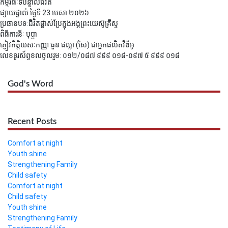
កម្មវិធីៈទីបន្ទាល់ជីវិត
ផ្សាយផ្ទាល់ ថ្ងៃទី 23​​​ មេសា ២០២៦
ប្រធានបទៈជីវិតផ្លាស់ប្រែក្នុងអង្គព្រះយេស៊ូគ្រីស្ទ
ពិធីការនីៈ បុប្ផា
ភ្ញៀវកិត្តិយសៈកញ្ញា ធួន ផល្លា (សៃ) ជាអ្នកផលិតវីឌីអូ
លេខទូរស័ព្ទខលចូលរួម: ០១២/០៨៧ ៩៩៩ ០១៨-០៩៧ ៥ ៩៩៩ ០១៨
God's Word
Recent Posts
Comfort at night
Youth shine
Strengthening Family
Child safety
Comfort at night
Child safety
Youth shine
Strengthening Family