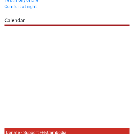
Testimony of Life
Comfort at night
Calendar
Donate - Support FEBCambodia