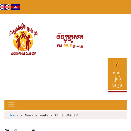
Skip
to
content
ផ្សាយ
ផ្ទាល់
បញ្ឈប់
Home
» News & Events » CHILD SAFETY