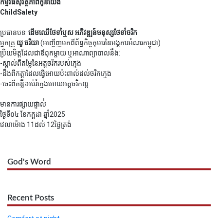
កម្មវិធីសុវត្ថិភាពកូនយើង
ChildSalety
ប្រធានបទ:
ដើមឈើថែទាំឬស អភិវឌ្ឍន៍មនុស្សថែទាំចរិក
អ្នកគ្រូ
យូ ចរិយា
(អញ្ជើញមកពីព័ន្ធកិច្ចកុមារនៃអង្គការអំណរកម្ពុជា)
ប្រិយមិត្តដែលជាឪពុកម្ដាយ ឬអាណាព្យាបាលនឹង:
-ស្គាល់ពីតម្លៃនៃអត្តចរិករបស់ក្មេង
-ដឹងពីកត្តាដែលធ្វើអោយប៉ះពាល់ដល់ចរិកក្មេង
-ចេះពីគន្លឹះអប់រំក្មេងអោយអត្តចរិកល្អ
មានការផ្សាយផ្ទាល់់
ថ្ងៃទី០៤ ខែកក្ដដា ឆ្នាំ2025
វេលាម៉ោង 11ដល់ 12ថ្ងៃត្រង់
God's Word
Recent Posts